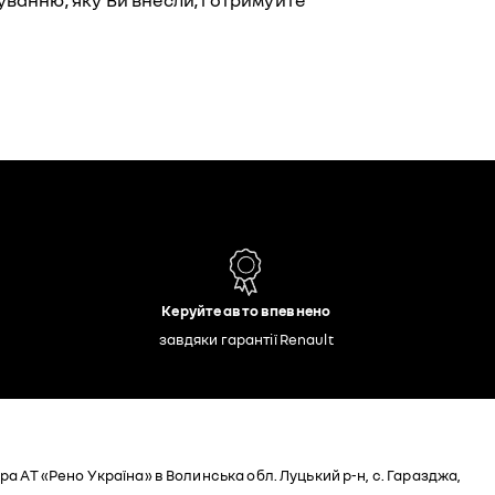
анню, яку Ви внесли, і отримуйте
Керуйте авто впевнено
завдяки гарантії Renault
а АТ «Рено Україна» в Волинська обл. Луцький р-н, с. Гаразджа,