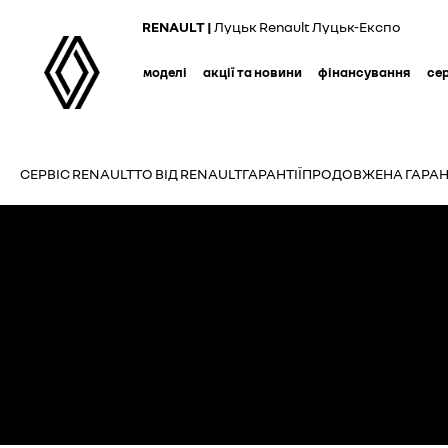
Skip
RENAULT |
Луцьк Renault Луцьк-Експо
to
main
моделі
акції та новини
фінансування
се
content
СЕРВІС RENAULT
ТО ВІД RENAULT
ГАРАНТІЇ
ПРОДОВЖЕНА ГАРАН