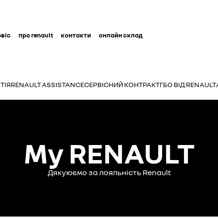
рвіс
про renault
контакти
онлайн склад
ТІЯ
RENAULT ASSISTANCE
СЕРВІСНИЙ КОНТРАКТ
ГБО ВІД RENAULT
My RENAULT
Дякуюємо за лояльність Renault