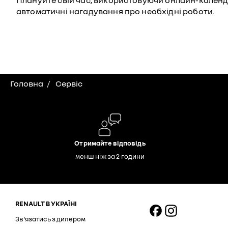
Плануйте свій час, використовуючи онлайн-календа
автоматичні нагадування про необхідні роботи.
Головна
Сервіс
Отримайте відповідь
менш ніж за 2 години
RENAULT В УКРАЇНІ
Зв'язатись з дилером