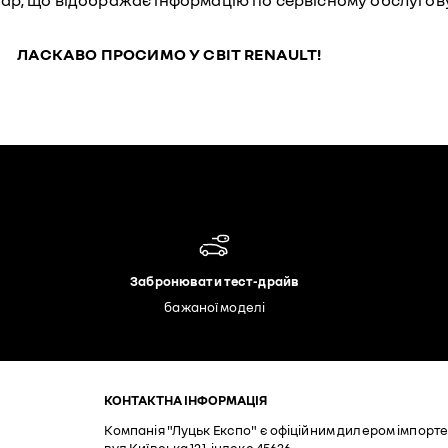
р, що відображає інформацію по сервісному обслуговув
ЛАСКАВО ПРОСИМО У СВІТ RENAULT!
Забронювати тест-драйв
бажаної моделі
КОНТАКТНА ІНФОРМАЦІЯ
Компанія "Луцьк Експо" є офіційним дилером імпортер