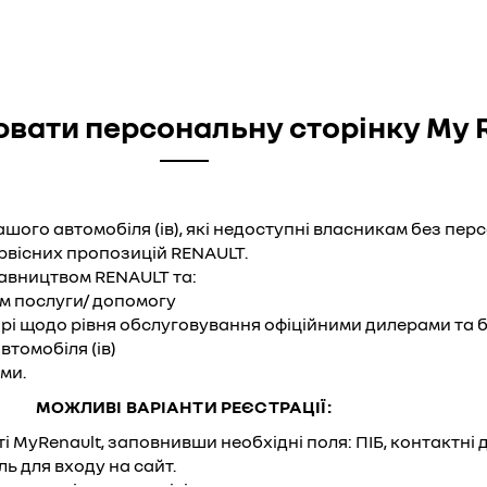
вати персональну сторінку My 
ого автомобіля (ів), які недоступні власникам без перс
рвісних пропозицій RENAULT.
тавництвом RENAULT та:
м послуги/ допомогу
і щодо рівня обслуговування офіційними дилерами та б
томобіля (ів)
ми.
МОЖЛИВІ ВАРІАНТИ РЕЄСТРАЦІЇ:
ті
MyRenault
, заповнивши необхідні поля: ПІБ, контактні д
ь для входу на сайт.