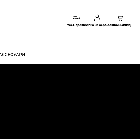
тест-драйв
запис на сервіс
онлайн склад
АКСЕСУАРИ