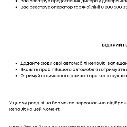
Вас реєструє представник дилера у дилерському
Вас реєструє оператор гарячої лінії 0 800 500 3
ВІДКРИЙТ
Додайте сюди свої автомобілі Renault і залишай
Вкажіть пробіг Вашого автомобіля і отримуйте 
Отримуйте вичерпні відомості про конструкцію
У цьому розділі на Вас чекає персонально підібрана
Renault на цей момент.