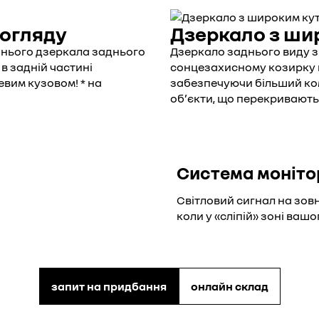
 огляду
Дзеркало з ши
шнього дзеркала заднього
Дзеркало заднього виду з
в задній частині
сонцезахисному козирку 
евим кузовом! * на
забезпечуючи більший ком
обʼєкти, що перекривают
Система моніто
Світловий сигнал на зов
коли у «сліпій» зоні ваш
запит на придбання
онлайн склад