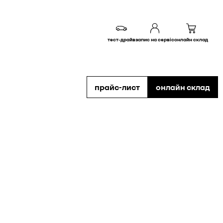
тест-драйв
запис на сервіс
онлайн склад
прайс-лист
онлайн склад