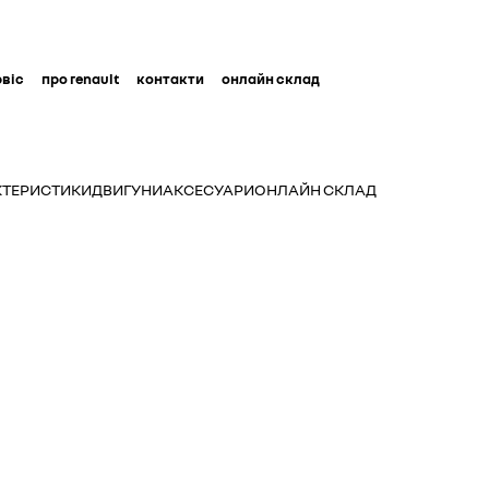
рвіс
про renault
контакти
онлайн склад
АКТЕРИСТИКИ
ДВИГУНИ
АКСЕСУАРИ
ОНЛАЙН СКЛАД