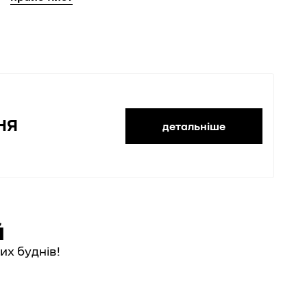
НЯ
детальніше
й
их буднів!