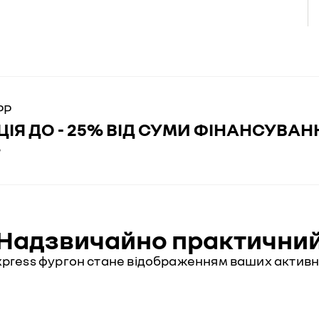
РР
ІЯ ДО - 25% ВІД СУМИ ФІНАНСУВАН
Р
Надзвичайно практични
xpress фургон стане відображенням ваших активн