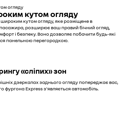
роким кутом огляду
 широким кутом огляду, яке розміщене в
пасажира, розширює ваш правий бічний огляд,
форт і безпеку. Воно дозволяє побачити будь-які
ься панельною перегородкою.
рингу «сліпих» зон
нішніх дзеркалах заднього огляду попереджає вас,
ого фургона Express з'являється автомобіль.