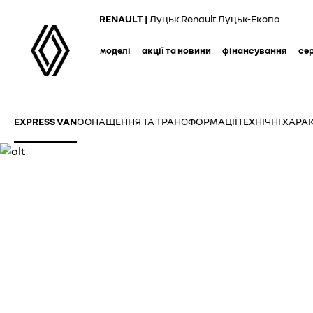
Skip
RENAULT |
Луцьк Renault Луцьк-Експо
to
main
моделі
акції та новини
фінансування
се
content
EXPRESS VAN
ОСНАЩЕННЯ ТА ТРАНСФОРМАЦІЇ
ТЕХНІЧНІ ХАР