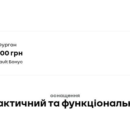
 Фургон
00 грн
ault Бонус
оснащення
актичний та функціональ