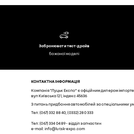
Забронювати тест-драйв
бажаної моделі
КОНТАКТНА ІНФОРМАЦІЯ
Компанія "Луцьк Експо" є офіційним дилером імпортер
вул Київська 121, індекс 45636
З питань придбання автомобілей за спеціальними у
Тел: (067) 332 88 40, (0332) 280 333
Тел: (067) 334 04 89 - відділ запчастин
e-mail: info@lutsk-expo.com