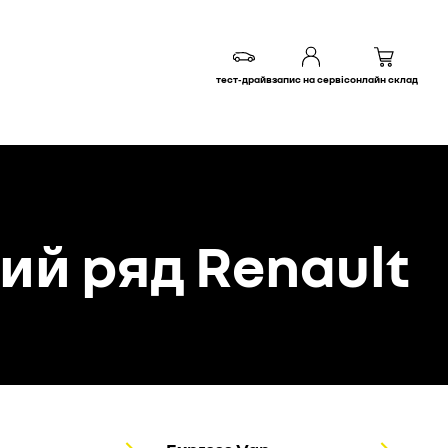
тест-драйв
запис на сервіс
онлайн склад
ий ряд Renault