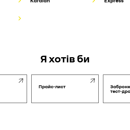
Kardian
Express
Я хотiв би
Прайс-лист
Заброн
тест-др