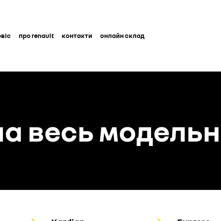
рвіс
про renault
контакти
онлайн склад
а весь модельн