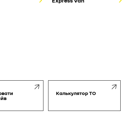
Express Van
ювати
Калькулятор ТО
айв