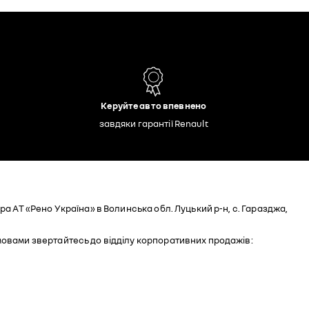
Керуйте авто впевнено
завдяки гарантії Renault
а АТ «Рено Україна» в Волинська обл. Луцький р-н, с. Гаразджа,
мовами звертайтесь до відділу корпоративних продажів: