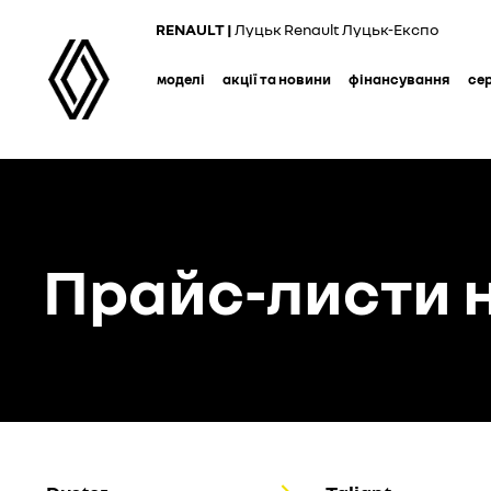
Skip
RENAULT |
Луцьк Renault Луцьк-Експо
to
main
моделі
акції та новини
фінансування
се
content
Прайс-листи н