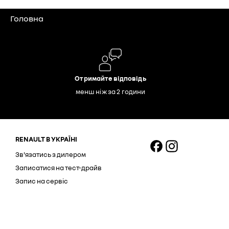
Головна
Отримайте відповідь
менш ніж за 2 години
RENAULT В УКРАЇНІ
Зв'язатись з дилером
Записатися на тест-драйв
Запис на сервіс