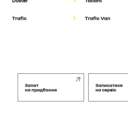
Duster
Taliant
Trafic
Trafic Van
Запит
Запиcатися
на придбання
на сервіс