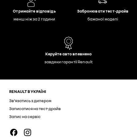
Отримайте відповідь
Забронювати тест-драйв
менш ніж за 2 години
бажаної моделі
Керуйте авто впевнено
завдяки гарантії Renault
RENAULT В УКРАЇНІ
Зв'язатись з дилером
Записатися на тест-драйв
Запис на сервіс