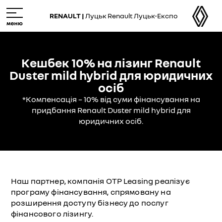
Skip
M
to
e
RENAULT |
Луцьк Renault Луцьк-Експо
main
n
content
u
Кешбек 10% на лізинг Renault
Duster mild hybrid для юридичних
осіб
*Компенсація – 10% від суми фінансування на
придбання Renault Duster mild hybrid для
юридичних осіб.
Наш партнер, компанія OTP Leasing реалізує
програму фінансування, спрямовану на
розширення доступу бізнесу до послуг
фінансового лізингу.