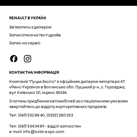
RENAULT В УКРАЇНІ
Зв'язатись з дилером
Записатися на тест-драйв
Запис на сервіс
КОНТАКТНА ІНФОРМАЦІЯ
Компанія "Луцьк Експо" є офіційним дилером імпортера АТ
«Рено Україна» в Волинська обл. Луцький р-н, с. Гаразджа,
вул Київська 121, індекс 45636
З питань придбання автомобілей за спеціальними умовами
звертайтесь до відділу корпоративних продажів:
Тел: (067) 332 88 40, (0332) 280 333
Тел: (067) 334 04 89 - відділ запчастин
e-mail: info@lutsk-expo.com