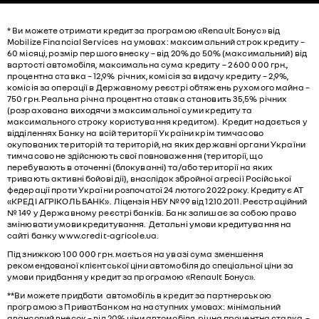
* Ви можете отримати кредит за програмою «Renault Бонус» від
Mobilize Financial Services на умовах: максимальний строк кредиту –
60 місяці, розмір першого внеску – від 20% до 50% (максимальний) від
вартості автомобіля, максимальна сума кредиту – 2 600 000 грн.,
процентна ставка – 12,9% річних, комісія за видачу кредиту – 2,9%,
комісія за операції в Державному реєстрі обтяжень рухомого майна –
750 грн. Реальна річна процентна ставка становить 35,5% річних
(розрахована виходячи з максимальної суми кредиту та
максимального строку користування кредитом). Кредит надається у
відділеннях Банку на всій території України крім тимчасово
окупованих територій та територій, на яких державні органи України
тимчасово не здійснюють свої повноваження (території, що
перебувають в оточенні (блокуванні) та/або території на яких
тривають активні бойові дії), внаслідок збройної агресії Російської
федерації проти України розпочатої 24 лютого 2022 року. Кредитує АТ
«КРЕДІ АГРІКОЛЬ БАНК». Ліцензія НБУ №99 від 12.10.2011. Реєстраційний
№ 149 у Державному реєстрі банків. Банк залишає за собою право
змінювати умови кредитування. Детальні умови кредитування на
сайті банку
www.credit-agricole.ua
.
Під знижкою 100 000 грн. мається на увазі сума зменшення
рекомендованої клієнтської ціни автомобіля до спеціальної ціни за
умови придбання у кредит за програмою «Renault Бонус».
**Ви можете придбати автомобіль в кредит за партнерською
програмою з ПриватБанком на наступних умовах: мінімальний
авансовий внесок – від 20% ціни автомобіля, річна процентна ставка –