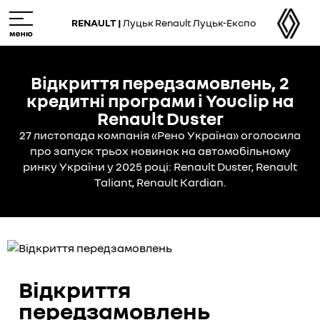
Skip
M
to
e
RENAULT |
Луцьк Renault Луцьк-Експо
main
n
content
u
Відкриття передзамовлень, 2
кредитні програми і Youclip на
Renault Duster
27 листопада компанія «Рено Україна» оголосила
про запуск трьох новинок на автомобільному
ринку України у 2025 році: Renault Duster, Renault
Taliant, Renault Kardian.
Відкриття
передзамовлень