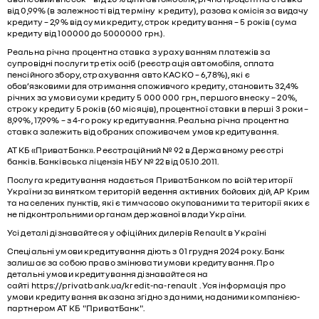
від 0,99% (в залежності від терміну кредиту), разова комісія за видачу
кредиту – 2,9% від суми кредиту, строк кредитування – 5 років (сума
кредиту від 100000 до 5000000 грн.).
Реальна річна процентна ставка з урахуванням платежів за
супровідні послуги третіх осіб (реєстрація автомобіля, сплата
пенсійного збору, страхування авто КАСКО – 6,78%), які є
обов’язковими для отримання споживчого кредиту, становить 32,4%
річних за умови суми кредиту 5 000 000 грн., першого внеску – 20%,
строку кредиту 5 років (60 місяців), процентної ставки в перші 3 роки –
8,99%, 17,99% – з 4-го року кредитування. Реальна річна процентна
ставка залежить від обраних споживачем умов кредитування.
АТ КБ «ПриватБанк». Реєстраційний № 92 в Державному реєстрі
банків. Банківська ліцензія НБУ № 22 від 05.10.2011.
Послуга кредитування надається ПриватБанком по всій території
України за винятком територій ведення активних бойових дій, АР Крим
та населених пунктів, які є тимчасово окупованими та території яких є
не підконтрольними органам державної влади України.
Усі деталі дізнавайтеся у офіційних дилерів Renault в Україні
Спеціальні умови кредитування діють з 01 грудня 2024 року. Банк
залишає за собою право змінювати умови кредитування. Про
детальні умови кредитування дізнавайтеся на
сайті
https://privatbank.ua/kredit-na-renault
. Уся інформація про
умови кредитування вказана згідно з даними, наданими компанією-
партнером АТ КБ "ПриватБанк".